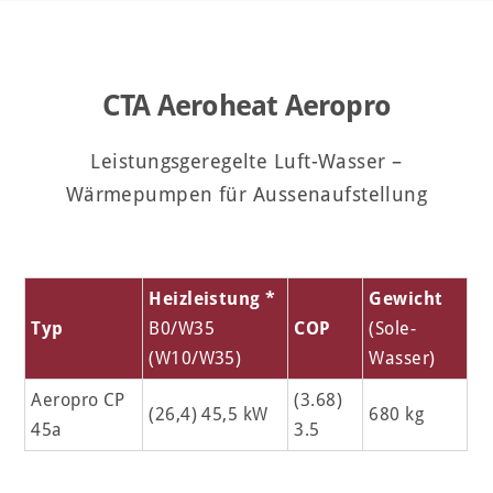
CTA Aeroheat Aeropro
Leistungsgeregelte Luft-Wasser –
Wärmepumpen für Aussenaufstellung
Heizleistung *
Gewicht
Typ
B0/W35
COP
(Sole-
(W10/W35)
Wasser)
Aeropro CP
(3.68)
(26,4) 45,5 kW
680 kg
45a
3.5