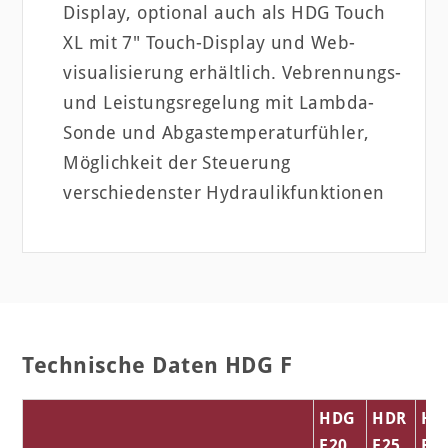
Display, optional auch als HDG Touch
XL mit 7" Touch-Display und Web-
visualisierung erhältlich. Vebrennungs-
und Leistungsregelung mit Lambda-
Sonde und Abgastemperaturfühler,
Möglichkeit der Steuerung
verschiedenster Hydraulikfunktionen
Technische Daten HDG F
HDG
HDR
HD
F20
F25
F3