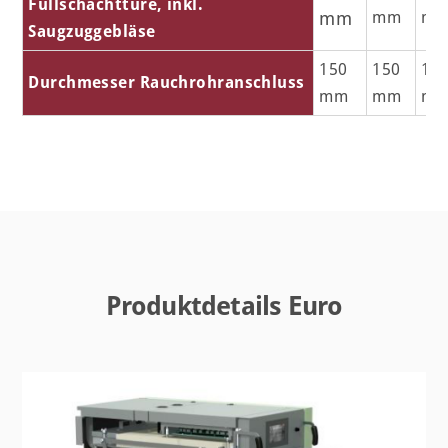
Füllschachttüre, inkl.
mm
mm
m
Saugzuggebläse
150
150
15
Durchmesser Rauchrohranschluss
mm
mm
m
Produktdetails Euro