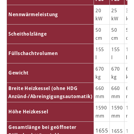
20
25
30
Nennwärmeleistung
kW
kW
kW
50
50
50
Scheitholzlänge
cm
cm
cm
155
155
15
Füllschachtvolumen
l
l
l
670
670
67
Gewicht
kg
kg
kg
Breite Heizkessel (ohne HDG
660
660
66
Anzünd-/Abreingigungsautomatik)
mm
mm
m
1590
1590
15
Höhe Heizkessel
mm
mm
m
Gesamtlänge bei geöffneter
1655
1655
16